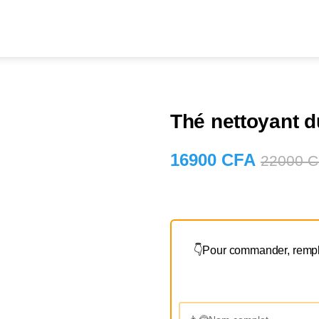
Thé nettoyant d
16900
CFA
22000
C
👇Pour commander, rempli