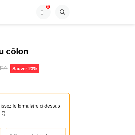
0
u côlon
FA
Sauver 23%
ssez le formulaire ci-dessus
👇